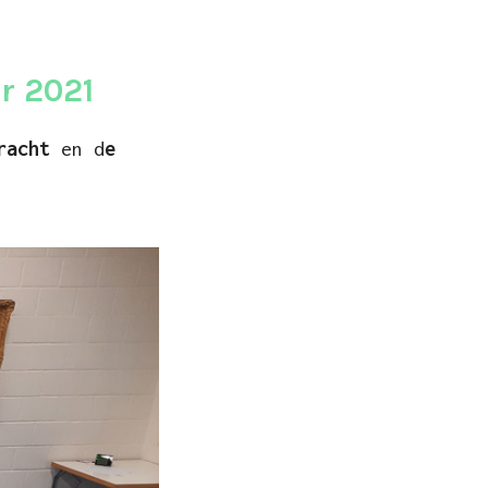
r 2021
racht
en d
e