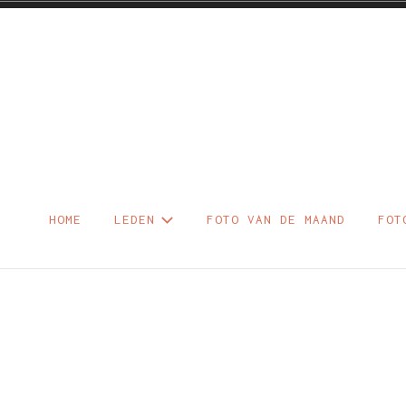
Skip
to
content
Foto – Diaclu
HOME
LEDEN
FOTO VAN DE MAAND
FOT